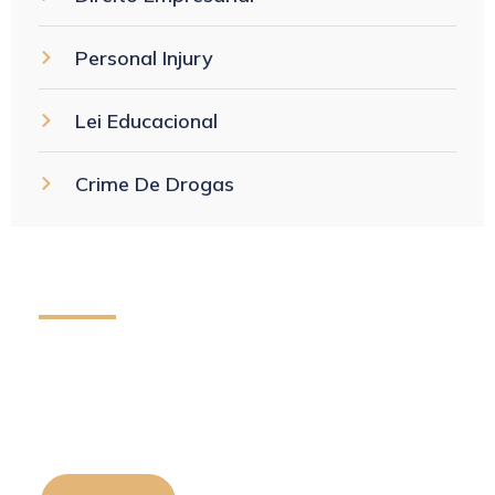
Personal Injury
Lei Educacional
Crime De Drogas
Como podemos ajudá-lo!
labore et dolore magna aliqua. Quis
ipsum suspendisse ultrices gravida.
Risus commodo viverra maecenas
accumsan lacus vel facilisis.