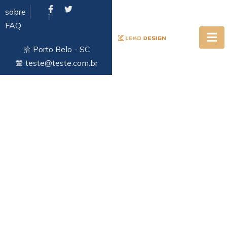
sobre
FAQ
Porto Belo - SC
teste@teste.com.br
Direito Penal